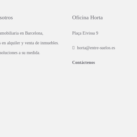
sotros
Oficina Horta
mobiliaria en Barcelona,
Plaça Eivissa 9
s en alquiler y venta de inmuebles.
horta@entre-suelos.es
oluciones a su medida.
Contáctenos