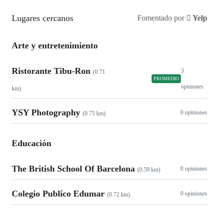
Lugares cercanos
Fomentado por
Yelp
Arte y entretenimiento
Ristorante Tibu-Ron
3
(0.71
PROMEDIO
opiniones
km)
YSY Photography
0 opiniones
(0.75 km)
Educación
The British School Of Barcelona
0 opiniones
(0.59 km)
Colegio Publico Edumar
0 opiniones
(0.72 km)